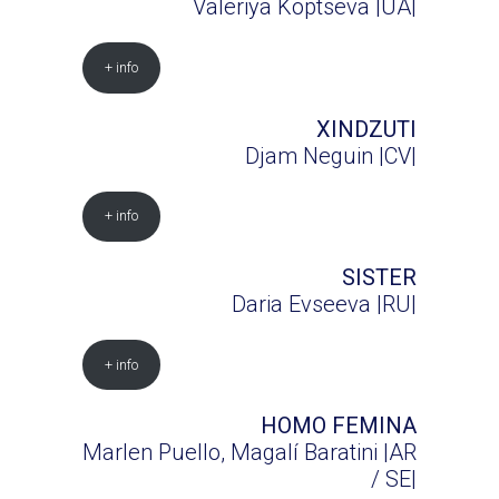
Valeriya Koptseva |UA|
+ info
XINDZUTI
Djam Neguin |CV|
+ info
SISTER
Daria Evseeva |RU|
+ info
HOMO FEMINA
Marlen Puello, Magalí Baratini |AR
/ SE|