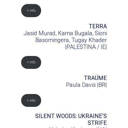
+ info
TERRA
Jasid Murad, Kama Bugala, Sioni
Basomingera, Tugay Khader
|PALESTINA / IE|
+ info
TRAÜME
Paula Davis |BR|
+ info
SILENT WOODS: UKRAINE’S
STRIFE