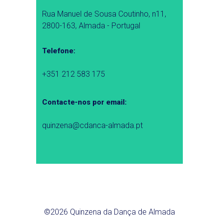
Rua Manuel de Sousa Coutinho, n11,
2800-163, Almada - Portugal
Telefone:
+351 212 583 175
Contacte-nos por email:
quinzena@cdanca-almada.pt
©2026 Quinzena da Dança de Almada