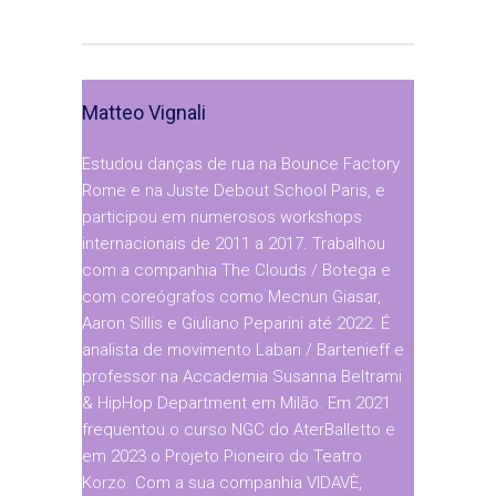
Matteo Vignali
Estudou danças de rua na Bounce Factory
Rome e na Juste Debout School Paris, e
participou em numerosos workshops
internacionais de 2011 a 2017. Trabalhou
com a companhia The Clouds / Botega e
com coreógrafos como Mecnun Giasar,
Aaron Sillis e Giuliano Peparini até 2022. É
analista de movimento Laban / Bartenieff e
professor na Accademia Susanna Beltrami
& HipHop Department em Milão. Em 2021
frequentou o curso NGC do AterBalletto e
em 2023 o Projeto Pioneiro do Teatro
Korzo. Com a sua companhia VIDAVÈ,