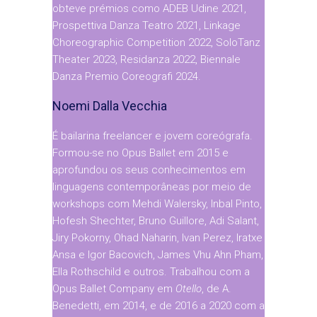
obteve prémios como ADEB Udine 2021,
Prospettiva Danza Teatro 2021, Linkage
Choreographic Competition 2022, SoloTanz
Theater 2023, Residanza 2022, Biennale
Danza Premio Coreografi 2024.
Noemi Dalla Vecchia
É bailarina freelancer e jovem coreógrafa.
Formou-se no Opus Ballet em 2015 e
aprofundou os seus conhecimentos em
linguagens contemporâneas por meio de
workshops com Mehdi Walersky, Inbal Pinto,
Hofesh Shechter, Bruno Guillore, Adi Salant,
Jiry Pokorny, Ohad Naharin, Ivan Perez, Iratxe
Ansa e Igor Bacovich, James Vhu Ahn Pham,
Ella Rothschild e outros. Trabalhou com a
Opus Ballet Company em
Otello
, de A.
Benedetti, em 2014, e de 2016 a 2020 com a