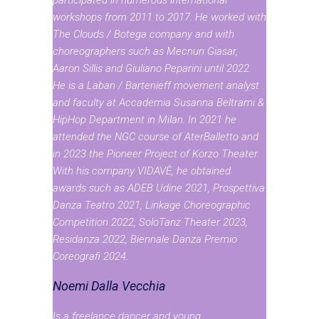
participated in numerous international
workshops from 2011 to 2017. He worked with
The Clouds / Botega company and with
choreographers such as Mecnun Giasar,
Aaron Sillis and Giuliano Peparini until 2022.
He is a Laban / Bartenieff movement analyst
and faculty at Accademia Susanna Beltrami &
HipHop Department in Milan. In 2021 he
attended the NGC course of AterBalletto and
in 2023 the Pioneer Project of Korzo Theater.
With his company VIDAVÈ, he obtained
awards such as ADEB Udine 2021, Prospettiva
Danza Teatro 2021, Linkage Choreographic
Competition 2022, SoloTanz Theater 2023,
Residanza 2022, Biennale Danza Premio
Coreografi 2024.
Noemi Dalla Vecchia
Is a freelance dancer and young