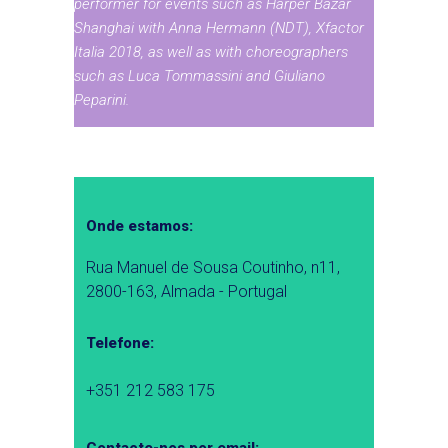
performer for events such as Harper Bazar
Shanghai with Anna Hermann (NDT), Xfactor
Italia 2018, as well as with choreographers
such as Luca Tommassini and Giuliano
Peparini.
Onde estamos:
Rua Manuel de Sousa Coutinho, n11,
2800-163, Almada - Portugal
Telefone:
+351 212 583 175