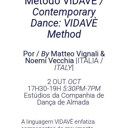
Método VIDAVÈ
/
Contemporary
Dance: VIDAVÈ
Method
Por /
By
Matteo Vignali &
Noemi Vecchia
|ITÁLIA /
ITALY
|
2 OUT
OCT
17H30-19H
5:30PM-7PM
Estúdios da Companhia de
Dança de Almada
A linguagem VIDAVÈ enfatiza