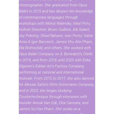
choreographer. She graduated from Opus
Ballet in 2015 and has deepen her knowledge
of contemporary languages ​​through
workshops with Mehdi Walersky, Inbal Pinto,
Hofesh Shechter, Bruno Guillore, Adi Salant,
Jiry Pokorny, Ohad Naharin, Ivan Perez, Iratxe
Ansa & Igor Bacovich, James Vhu Ahn Pham,
Ella Rothschild, and others. She worked with
Opus Ballet Company on A. Benedetti’s Otello
in 2014, and from 2016 until 2020 with Erika
Silgoner’s Esklan Art’s Factory Company,
performing at national and international
festivals. From 2015 to 2017, she also danced
for Alessia Gatta’s Ritmi Sotterranei Company,
and in 2023, she began studying
Countertechnique through intensives with
founder Anouk Van Dijk, Elita Cannata, and
James Vu Han Pham. She works as a