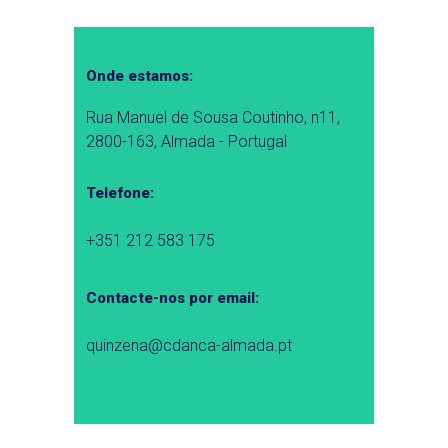
Onde estamos:
Rua Manuel de Sousa Coutinho, n11,
2800-163, Almada - Portugal
Telefone:
+351 212 583 175
Contacte-nos por email:
quinzena@cdanca-almada.pt