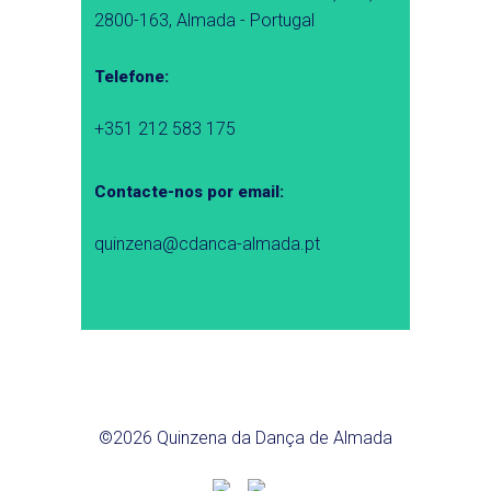
2800-163, Almada - Portugal
Telefone:
+351 212 583 175
Contacte-nos por email:
quinzena@cdanca-almada.pt
©2026 Quinzena da Dança de Almada