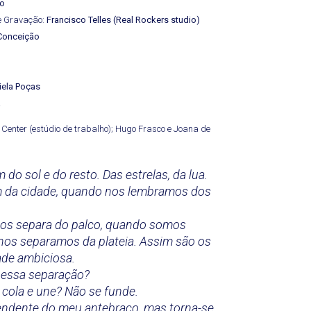
ão
 e Gravação:
Francisco Telles (Real Rockers studio)
Conceição
iela Poças
a
 Center (estúdio de trabalho); Hugo Frasco e Joana de
o sol e do resto. Das estrelas, da lua.
 da cidade, quando nos lembramos dos
nos separa do palco, quando somos
 nos separamos da plateia. Assim são os
ade ambiciosa.
essa separação?
cola e une? Não se funde.
ndente do meu antebraço, mas torna-se