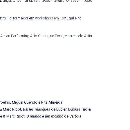
nça. Criou “Mr&Mrs”; “Seek”; “Skull”; “Ulisses”; “Neste
tro. Foi formador em workshops em Portugal e no
ction Performing Arts Center, no Porto, e na escola Artis
Coelho, Miguel Querido e Rita Almeida
 & Marc Ribot,
Bal les masques
de Lucien Dubuis Trio &
é & Marc Ribot,
O mundo é um moinho
de Cartola