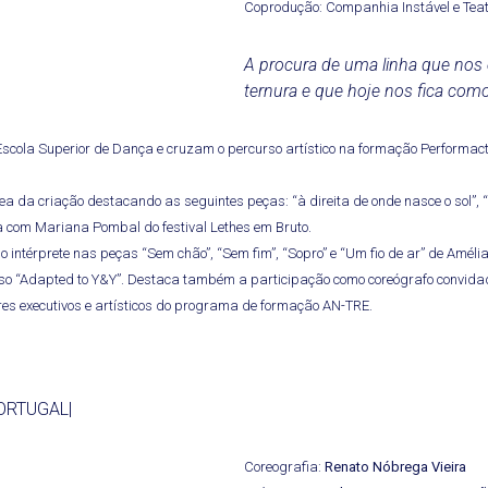
Coprodução: Companhia Instável e Teat
A procura de uma linha que nos
ternura e que hoje nos fica com
Escola Superior de Dança e cruzam o percurso artístico na formação Performa
 da criação destacando as seguintes peças: “à direita de onde nasce o sol”, “e
ica com Mariana Pombal do festival Lethes em Bruto.
intérprete nas peças “Sem chão”, “Sem fim”, “Sopro” e “Um fio de ar” de Amélia B
oso “Adapted to Y&Y”. Destaca também a participação como coreógrafo convidado
es executivos e artísticos do programa de formação AN-TRE.
PORTUGAL|
Coreografia:
Renato Nóbrega Vieira