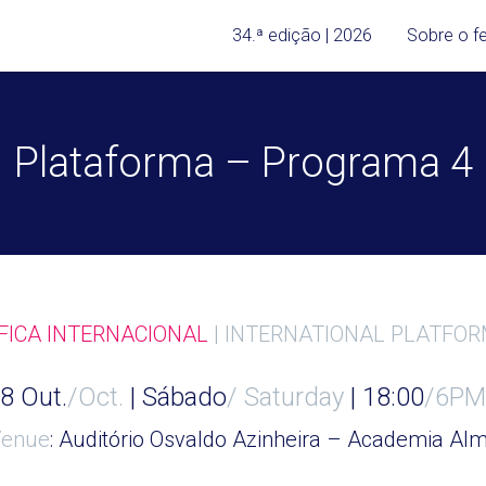
34.ª edição | 2026
Sobre o fe
Plataforma – Programa 4
ICA INTERNACIONAL
| INTERNATIONAL PLATFO
8 Out.
/Oct.
| Sábado
/
Saturday
| 18:00
/6PM
Venue
: Auditório Osvaldo Azinheira – Academia A