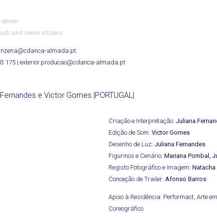
 above
outh and senior citizens
quinzena@cdanca-almada.pt
83 175 | exterior.producao@cdanca-almada.pt
a Fernandes e Victor Gomes |PORTUGAL|
Criação e Interpretação:
Juliana Ferna
Edição de Som:
Victor Gomes
Desenho de Luz:
Juliana Fernandes
Figurinos e Cenário:
Mariana Pombal, J
Registo Fotográfico e Imagem:
Natacha
Conceção de Trailer:
Afonso Barros
Apoio à Residência: Performact, Arte em
Coreográfico