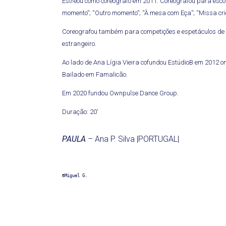
Estreou como coreógrafo em 2011. Coreografou para escol
momento”; “Outro momento”; “À mesa com Eça”; “Missa criou
Coreografou também para competições e espetáculos de e
estrangeiro.
Ao lado de Ana Lígia Vieira cofundou EstúdioB em 2012 onde
Bailado em Famalicão.
Em 2020 fundou Ownpulse Dance Group.
Duração: 20′
PAULA
– Ana P. Silva |PORTUGAL|
©Miguel G.