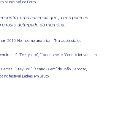
ro Municipal do Porto
 encontra, uma ausência que já nos pareceu
o o rasto deturpado da memória.
ct em 2019. No mesmo ano criam “Na ausência de
m frente”, “Ever yours”, “faded love” e “Sonata for vacuum
entes, “Stay Still”, “Stand Silent” de João Cardoso,
 no festival Lethes em Bruto.