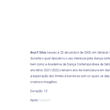
Ana P. Silva
nasceu a 23 de outubro de 2000, em Setúbal, Po
durante o qual descobriu o seu interesse pela dança co
bem como a Academia de Dança Contemporânea de Setúbal 
ano letivo 2021/2022 o terceiro ano da licenciatura em d
a exploração dos limites e barreiras com os quais se depa
criativo e imagético.
Duração: 12′
Apoio
/Support