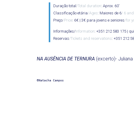
Duração total
/Total duration
: Aprox. 60’
Classificação etária
/Ages
: Maiores de 6
/ 6 and
Preço
/Price
: 6€ | 3€ para jovens e seniores
/for y
Informações/
Information
: +351 212 583 175 | 
Reservas
/Tickets and reservations
: +351 212 5
NA AUSÊNCIA DE TERNURA
(excerto)- Julian
©Natacha Campos