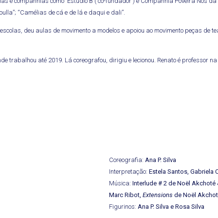
as e companhias como Estúdio B ( co-fundador ) e Companhia Poveira Nós da Da
lla”; “Camélias de cá e de lá e daqui e dali”.
scolas, deu aulas de movimento a modelos e apoiou ao movimento peças de tea
 trabalhou até 2019. Lá coreografou, dirigiu e lecionou. Renato é professor na A
Coreografia:
Ana P. Silva
Interpretação:
Estela Santos, Gabriela 
Música:
Interlude # 2 de Noël Akchoté
Marc Ribot,
Extensions
de Noël Akchot
Figurinos:
Ana P. Silva e Rosa Silva