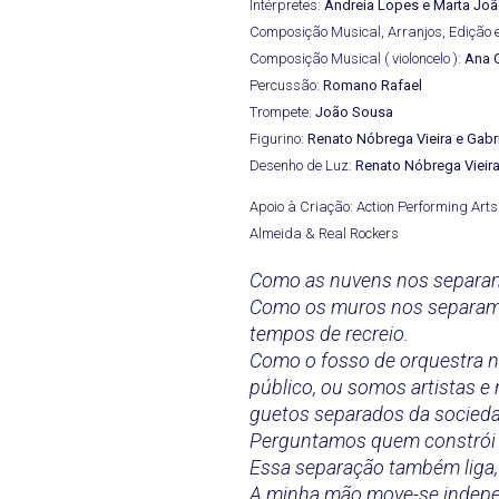
Intérpretes:
Andreia Lopes e Marta Jo
Composição Musical, Arranjos, Edição
Composição Musical ( violoncelo ):
Ana 
Percussão:
Romano Rafael
Trompete:
João Sousa
Figurino:
Renato Nóbrega Vieira e Gabr
Desenho de Luz:
Renato Nóbrega Vieir
Apoio à Criação: Action Performing Arts
Almeida & Real Rockers
Como as nuvens nos separam d
Como os muros nos separam
tempos de recreio.
Como o fosso de orquestra 
público, ou somos artistas e
guetos separados da socied
Perguntamos quem constrói 
Essa separação também liga, 
A minha mão move-se indepe