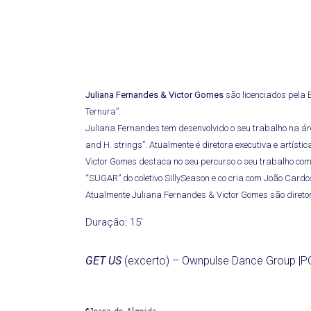
Juliana Fernandes & Victor Gomes
são licenciados pela 
Ternura”.
Juliana Fernandes tem desenvolvido o seu trabalho na área
and H. strings”. Atualmente é diretora executiva e artíst
Victor Gomes destaca no seu percurso o seu trabalho como 
“SUGAR” do coletivo SillySeason e co cria com João Card
Atualmente Juliana Fernandes & Victor Gomes são diretor
Duração: 15′
GET US
(excerto) – Ownpulse Dance Group |
©Joana de Almeida