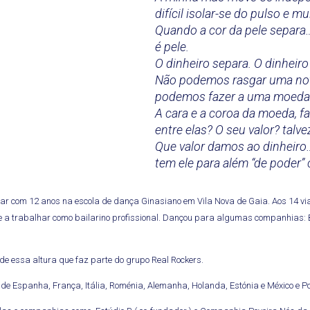
difícil isolar-se do pulso e m
Quando a cor da pele separ
é pele.
O dinheiro separa. O dinheiro
Não podemos rasgar uma nota
podemos fazer a uma moeda
A cara e a coroa da moeda, 
entre elas? O seu valor? talv
Que valor damos ao dinheiro
tem ele para além “de poder”
ar com 12 anos na escola de dança Ginasiano em Vila Nova de Gaia. Aos 14 vi
 a trabalhar como bailarino profissional. Dançou para algumas companhias: 
e essa altura que faz parte do grupo Real Rockers.
 de Espanha, França, Itália, Roménia, Alemanha, Holanda, Estónia e México e Po