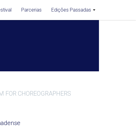
stival
Parcerias
Edições Passadas
RM FOR CHOREOGRAPHERS
lmadense