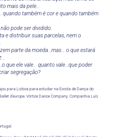
uito mais da pele…
a… quando também é cor e quando também
 não pode ser dividido.
 e distribuir suas parcelas, nem o
.
fazem parte da moeda…mas… o que estará
ez…
…o que ele vale… quanto vale…que poder
 criar segregação?
ajou para Lisboa para estudar na Escola de Dança do
Ballet d’europe; Vórtice Dance Company; Companhia Luís
rtugal.