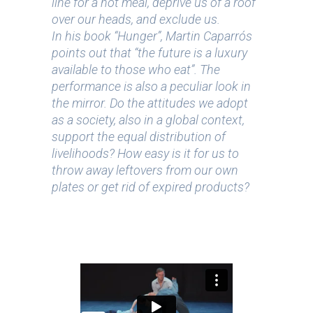
line for a hot meal, deprive us of a roof
over our heads, and exclude us.
In his book “Hunger”, Martin Caparrós
points out that “the future is a luxury
available to those who eat”. The
performance is also a peculiar look in
the mirror. Do the attitudes we adopt
as a society, also in a global context,
support the equal distribution of
livelihoods? How easy is it for us to
throw away leftovers from our own
plates or get rid of expired products?