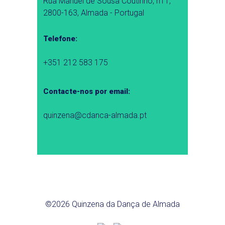
Rua Manuel de Sousa Coutinho, n11,
2800-163, Almada - Portugal
Telefone:
+351 212 583 175
Contacte-nos por email:
quinzena@cdanca-almada.pt
©2026 Quinzena da Dança de Almada