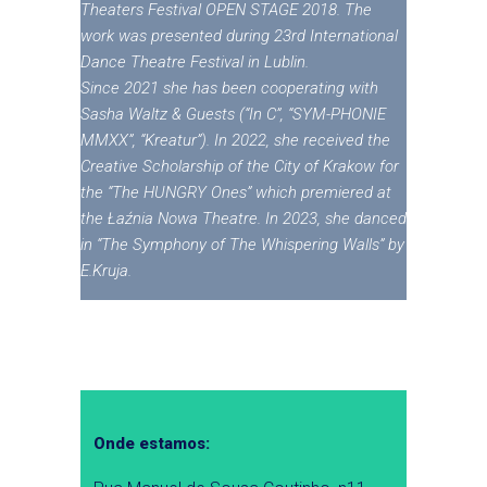
Theaters Festival OPEN STAGE 2018. The
work was presented during 23rd International
Dance Theatre Festival in Lublin.
Since 2021 she has been cooperating with
Sasha Waltz & Guests (“In C”, “SYM-PHONIE
MMXX”, “Kreatur”). In 2022, she received the
Creative Scholarship of the City of Krakow for
the “The HUNGRY Ones” which premiered at
the Łaźnia Nowa Theatre. In 2023, she danced
in “The Symphony of The Whispering Walls” by
E.Kruja.
Onde estamos: