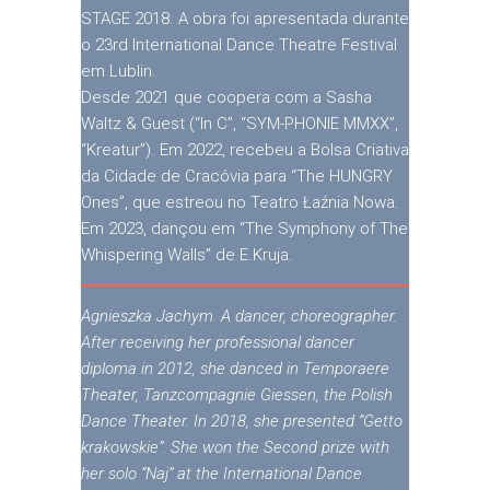
STAGE 2018. A obra foi apresentada durante
o 23rd International Dance Theatre Festival
em Lublin.
Desde 2021 que coopera com a Sasha
Waltz & Guest (“In C”, “SYM-PHONIE MMXX”,
“Kreatur”). Em 2022, recebeu a Bolsa Criativa
da Cidade de Cracóvia para “The HUNGRY
Ones”, que estreou no Teatro Łaźnia Nowa.
Em 2023, dançou em “The Symphony of The
Whispering Walls” de E.Kruja.
Agnieszka Jachym. A dancer, choreographer.
After receiving her professional dancer
diploma in 2012, she danced in Temporaere
Theater, Tanzcompagnie Giessen, the Polish
Dance Theater. In 2018, she presented “Getto
krakowskie”. She won the Second prize with
her solo “Naj” at the International Dance