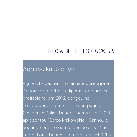
INFO & BILHETES /
TICKETS
Agnieszka Jachym
Agnieszka Jachym. Bailarina e coreógrafa.
Depois de receber o diploma de bailarina
profissional em 2012, dançou no
Temporaere Theatre, Tanzcompagnie
Giessen, e Polish Dance Theatre. Em 2018,
apresentou “Getto krakowskie”. Ganhou o
segundo prémio com o seu solo “Naj” no
International Dance Theaters Festival OPEN