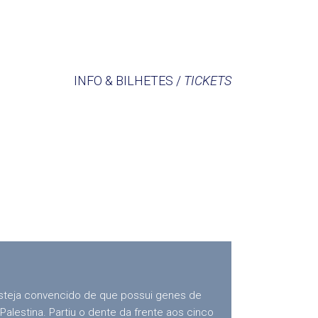
INFO & BILHETES /
TICKETS
steja convencido de que possui genes de
lestina. Partiu o dente da frente aos cinco