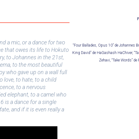
P
nd a mic, or a dance for two
“Four Ballades, Opus 10” de Johannes B
e that owes its life to Hokuto
King David” de HaGashash HaChiver, “Tan
y, to Johannes in the 21st,
Zehavi, “Take Words” de
ema, to the most beautiful
boy who gave up on a wall full
love, to hate, to a child
scence, to a nervous
ded elephant, to a camel who
 is a dance for a single
e, and if it is even really a