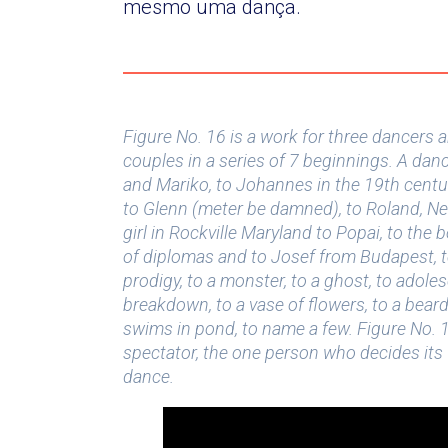
mesmo uma dança.
Figure No. 16 is a work for three dancers a
couples in a series of 7 beginnings. A danc
and Mariko, to Johannes in the 19th centur
to Glenn (meter be damned), to Roland, Ne
girl in Rockville Maryland to Popai, to the 
of diplomas and to Josef from Budapest, to 
prodigy, to a monster, to a ghost, to adole
breakdown, to a vase of flowers, to a bear
swims in pond, to name a few. Figure No. 16
spectator, the one person who decides its fat
dance.