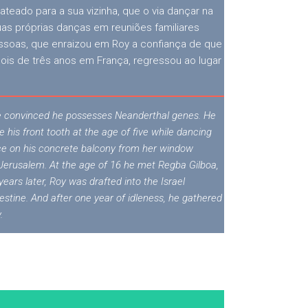
eado para a sua vizinha, que o via dançar na
suas próprias danças em reuniões familiares
soas, que enraizou em Roy a confiança de que
pois de três anos em França, regressou ao lugar
re convinced he possesses Neanderthal genes. He
 his front tooth at the age of five while dancing
ance on his concrete balcony from her window
Jerusalem. At the age of 16 he met Regba Gilboa,
ars later, Roy was drafted into the Israel
estine. And after one year of idleness, he gathered
.