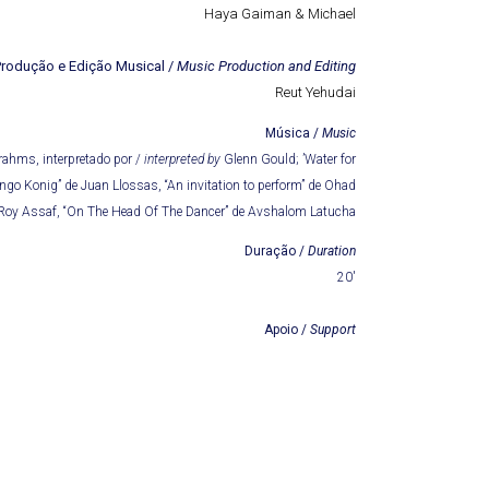
Haya Gaiman & Michael
rodução e Edição Musical /
Music Production and Editing
Reut Yehudai
Música /
Music
rahms, interpretado por /
interpreted by
Glenn Gould; ’Water for
go Konig” de Juan Llossas, “An invitation to perform” de Ohad
 Roy Assaf, “On The Head Of The Dancer” de Avshalom Latucha
Duração /
Duration
20′
Apoio /
Support