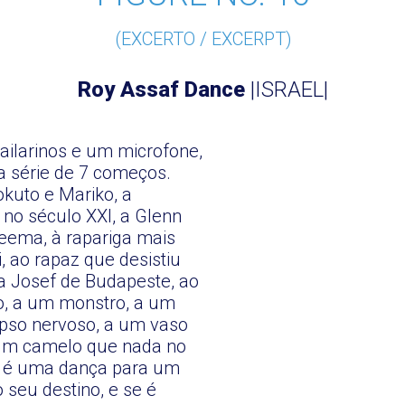
(EXCERTO / EXCERPT)
Roy Assaf Dance
|ISRAEL|
ailarinos e um microfone,
 série de 7 começos.
kuto e Mariko, a
no século XXI, a Glenn
Neema, à rapariga mais
, ao rapaz que desistiu
a Josef de Budapeste, ao
io, a um monstro, a um
apso nervoso, a um vaso
a um camelo que nada no
16 é uma dança para um
 seu destino, e se é