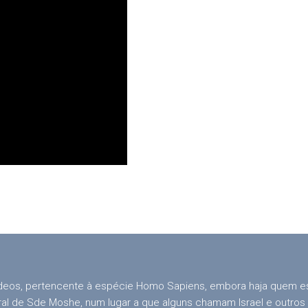
ídeos, pertencente à espécie Homo Sapiens, embora haja quem e
 de Sde Moshe, num lugar a que alguns chamam Israel e outros Pa