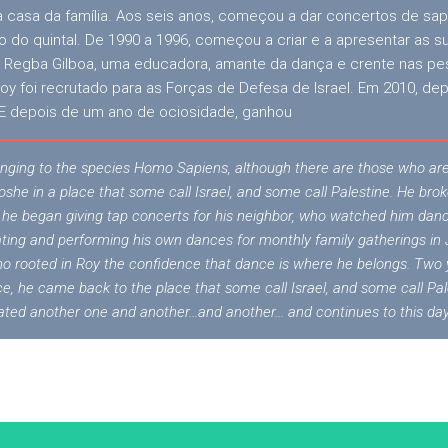
casa da família. Aos seis anos, começou a dar concertos de sapat
ado do quintal. De 1990 a 1996, começou a criar e a apresentar as 
Regba Gilboa, uma educadora, amante da dança e crente nas pes
Roy foi recrutado para as Forças de Defesa de Israel. Em 2010, de
. E depois de um ano de ociosidade, ganhou
onging to the species Homo Sapiens, although there are those who a
he in a place that some call Israel, and some call Palestine. He broke
ix, he began giving tap concerts for his neighbor, who watched him d
ting and performing his own dances for monthly family gatherings in 
ho rooted in Roy the confidence that dance is where he belongs. Two ye
ce, he came back to the place that some call Israel, and some call Pal
ted another one and another…and another… and continues to this day