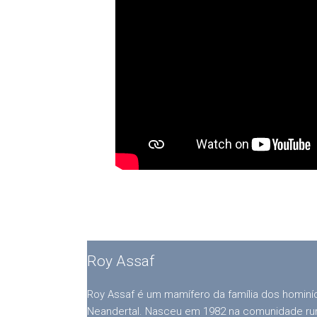
Roy Assaf
Roy Assaf é um mamífero da família dos homin
Neandertal. Nasceu em 1982 na comunidade rural