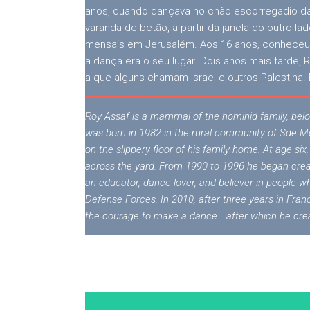
anos, quando dançava no chão escorregadio da 
varanda de betão, a partir da janela do outro l
mensais em Jerusalém. Aos 16 anos, conheceu 
a dança era o seu lugar. Dois anos mais tarde, 
a que alguns chamam Israel e outros Palestina
Roy Assaf is a mammal of the hominid family, bel
was born in 1982 in the rural community of Sde Mos
on the slippery floor of his family home. At age s
across the yard. From 1990 to 1996 he began crea
an educator, dance lover, and believer in people w
Defense Forces. In 2010, after three years in Fran
the courage to make a dance… after which he crea