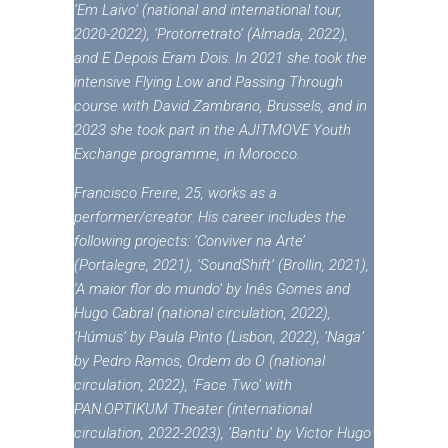
‘Em Laivo’ (national and international tour,
2020-2022), ‘Protorretrato’ (Almada, 2022),
and E Depois Eram Dois. In 2021 she took the
intensive Flying Low and Passing Through
course with David Zambrano, Brussels, and in
2023 she took part in the AJITMOVE Youth
Exchange programme, in Morocco.
Francisco Freire, 25, works as a
performer/creator. His career includes the
following projects: ‘Conviver na Arte’
(Portalegre, 2021), ‘SoundShift’ (Brollin, 2021),
‘A maior flor do mundo’ by Inês Gomes and
Hugo Cabral (national circulation, 2022),
‘Húmus’ by Paula Pinto (Lisbon, 2022), ‘Naga’
by Pedro Ramos, Ordem do O (national
circulation, 2022), ‘Face Two’ with
PAN.OPTIKUM Theater (international
circulation, 2022-2023), ‘Bantu’ by Victor Hugo