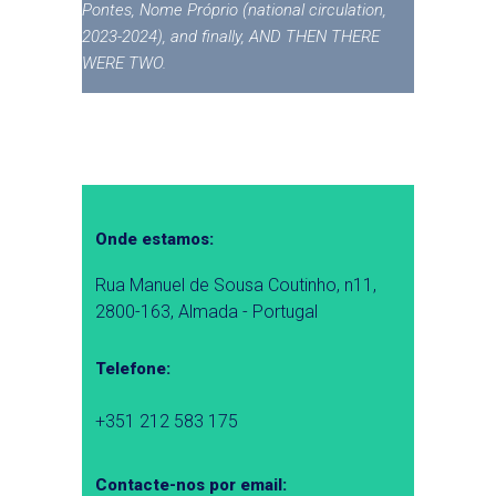
Pontes, Nome Próprio (national circulation,
2023-2024), and finally, AND THEN THERE
WERE TWO.
Onde estamos:
Rua Manuel de Sousa Coutinho, n11,
2800-163, Almada - Portugal
Telefone:
+351 212 583 175
Contacte-nos por email: