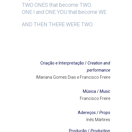
TWO ONES that become TWO.
ONE I and ONE YOU that become WE.
AND THEN THERE WERE TWO.
Criação e
Interpretação /
Creation and
performance
IMariana Gomes Dias e Francisco Freire
Música /
Music
Francisco Freire
Adereços /
Props
Inês Mártires
Produção /
Production