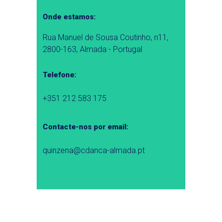
Onde estamos:
Rua Manuel de Sousa Coutinho, n11,
2800-163, Almada - Portugal
Telefone:
+351 212 583 175
Contacte-nos por email:
quinzena@cdanca-almada.pt