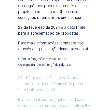
coreográficos podem submeter os seus
projetos para seleção. Obtenha as
condições e formulários on-line
aqui
.
29 de fevereiro de 2024
é a data limite
para a apresentação de propostas.
Para mais informações, contacte-nos
através de quinzena@cdanca-almada.pt
Créditos fotográficos: Maui Losada
Coreografia: “Accounting”, de Edya Stern
32nd Quinzena de Dança de Almada –
International Dance Festival | September
19 – October 6, 2024
Professional choreographers and dance
companies are invited to participate in the