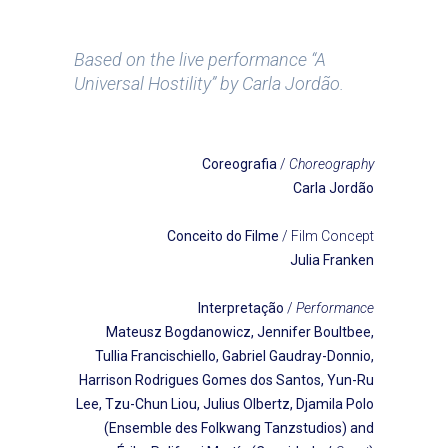
Based on the live performance “A
Universal Hostility” by Carla Jordão.
Coreografia
/
Choreography
Carla Jordão
Conceito do Filme
/ Film Concept
Julia Franken
Interpretação
/
Performance
Mateusz Bogdanowicz, Jennifer Boultbee,
Tullia Francischiello, Gabriel Gaudray-Donnio,
Harrison Rodrigues Gomes dos Santos, Yun-Ru
Lee, Tzu-Chun Liou, Julius Olbertz, Djamila Polo
(Ensemble des Folkwang Tanzstudios) and