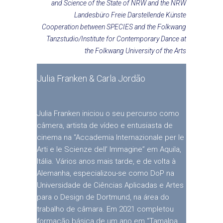
and Science of the State of NRW and the NRW
Landesbüro Freie Darstellende Künste
Cooperation between SPECIES and the Folkwang
Tanzstudio/Institute for Contemporary Dance at
the Folkwang University of the Arts
Julia Franken & Carla Jordão
Julia Franken iniciou o seu percurso como
câmera, artista de vídeo e entusiasta de
cinema na “Accademia Internazionale per le
Arti e le Scienze dell’ Immagine” em Aquila,
Itália. Vários anos mais tarde, e de volta à
Alemanha, especializou-se como DoP na
Universidade de Ciências Aplicadas e Artes
para o Design de Dortmund, na área do
trabalho de câmara. Em 2021 completou
formação básica de um ano em “Tamalpa