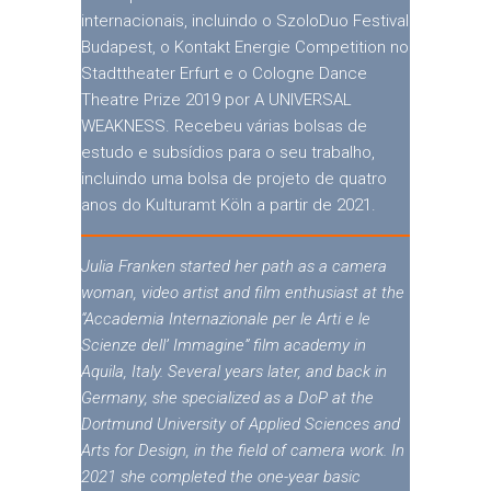
internacionais, incluindo o SzoloDuo Festival
Budapest, o Kontakt Energie Competition no
Stadttheater Erfurt e o Cologne Dance
Theatre Prize 2019 por A UNIVERSAL
WEAKNESS. Recebeu várias bolsas de
estudo e subsídios para o seu trabalho,
incluindo uma bolsa de projeto de quatro
anos do Kulturamt Köln a partir de 2021.
Julia Franken started her path as a camera
woman, video artist and film enthusiast at the
“Accademia Internazionale per le Arti e le
Scienze dell’ Immagine” film academy in
Aquila, Italy. Several years later, and back in
Germany, she specialized as a DoP at the
Dortmund University of Applied Sciences and
Arts for Design, in the field of camera work. In
2021 she completed the one-year basic