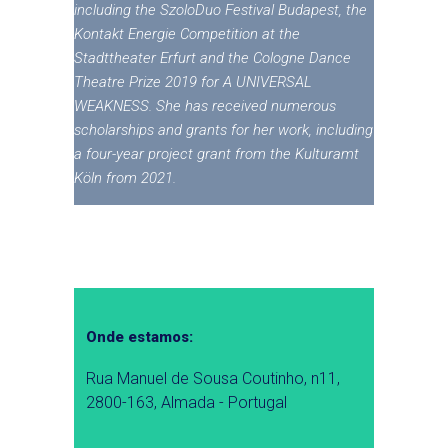
including the SzoloDuo Festival Budapest, the
Kontakt Energie Competition at the
Stadttheater Erfurt and the Cologne Dance
Theatre Prize 2019 for A UNIVERSAL
WEAKNESS. She has received numerous
scholarships and grants for her work, including
a four-year project grant from the Kulturamt
Köln from 2021.
Onde estamos:
Rua Manuel de Sousa Coutinho, n11,
2800-163, Almada - Portugal