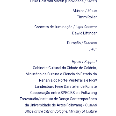
Érika Polifroni Martín (Convidada /
Guest
)
Música
/
Music
Timm Roller
Conceito de Iluminação
/
Light Concept
Dawid Liftinger
Duração
/
Duration
5’40’’
Apoio /
Support
Gabinete Cultural da Cidade de Colónia,
Ministério da Cultura e Ciência do Estado da
Renânia do Norte-Vestefália e NRW
Landesbüro Freie Darstellende Künste
Cooperação entre SPECIES e o Folkwang
Tanzstudio/Instituto de Dança Contemporânea
da Universidade de Artes Folkwang
/
Cultural
Office of the City of Cologne, Ministry of Culture