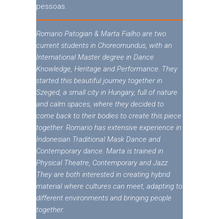
pessoas.
Romario Patogian & Marta Fialho are two
current students in Choreomundus, with an
International Master degree in Dance
Knowledge, Heritage and Performance. They
started this beautiful journey together in
Szeged, a small city in Hungary, full of nature
and calm spaces, where they decided to
come back to their bodies to create this piece
together. Romario has extensive experience in
Indonesian Traditional Mask Dance and
Contemporary dance. Marta is trained in
Physical Theatre, Contemporary and Jazz.
They are both interested in creating hybrid
material where cultures can meet, adapting to
different environments and bringing people
together.