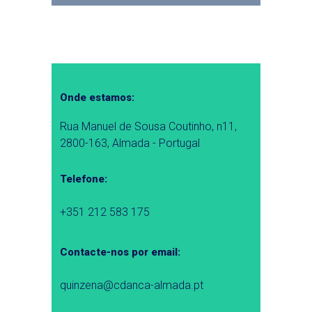
Onde estamos:
Rua Manuel de Sousa Coutinho, n11,
2800-163, Almada - Portugal
Telefone:
+351 212 583 175
Contacte-nos por email:
quinzena@cdanca-almada.pt