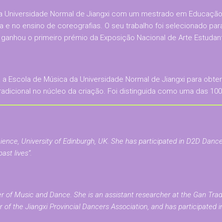
 na Universidade Normal de Jiangxi com um mestrado em Educação
 no ensino de coreografias. O seu trabalho foi selecionado para 
nhou o primeiro prémio da Exposição Nacional de Arte Estudanti
ra a Escola de Música da Universidade Normal de Jiangxi para obte
dicional no núcleo da criação. Foi distinguida como uma das 100
nce, University of Edinburgh, UK. She has participated in D2D Dance 
ast lives”.
r of Music and Dance. She is an assistant researcher at the Gan Tradi
of the Jiangxi Provincial Dancers Association, and has participated i