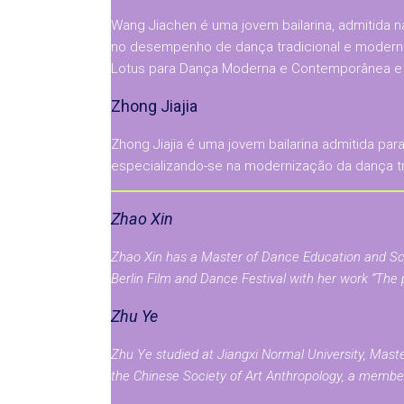
Wang Jiachen é uma jovem bailarina, admitida
no desempenho de dança tradicional e moderna e
Lotus para Dança Moderna e Contemporânea e ga
Zhong Jiajia
Zhong Jiajia é uma jovem bailarina admitida pa
especializando-se na modernização da dança tra
Zhao Xin
Zhao Xin has a Master of Dance Education and Scie
Berlin Film and Dance Festival with her work “The p
Zhu Ye
Zhu Ye studied at Jiangxi Normal University, Maste
the Chinese Society of Art Anthropology, a member 