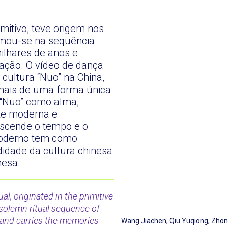
imitivo, teve origem nos
ormou-se na sequência
ilhares de anos e
ação. O vídeo de dança
 cultura “Nuo” na China,
ionais de uma forma única
 “Nuo” como alma,
rte moderna e
nscende o tempo e o
moderno tem como
idade da cultura chinesa
nesa.
al, originated in the primitive
 solemn ritual sequence of
 and carries the memories
Wang Jiachen, Qiu Yuqiong, Zhong