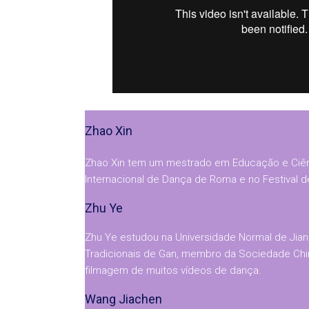
Zhao Xin
Zhao Xin tem um mestrado em Educação e Ciênci
Internacional de Dança de Roma e no Festival d
Zhu Ye
Zhu Ye estudou na Universidade Normal de Jiang
Tradicionais de Gan, membro da Sociedade Chine
filmagem de muitos vídeos de dança.
Wang Jiachen