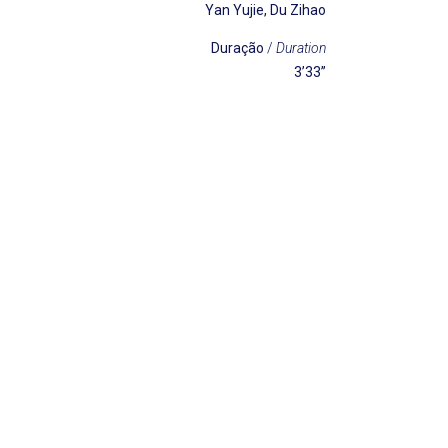
Yan Yujie, Du Zihao
Duração
/
Duration
3’33’’