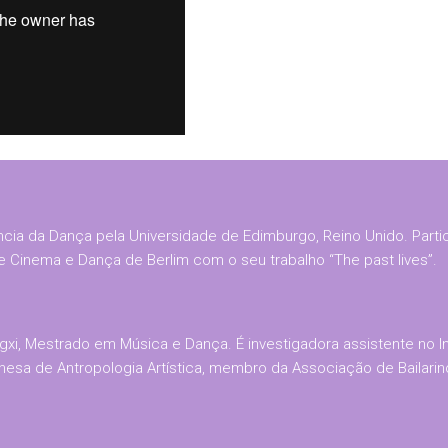
a da Dança pela Universidade de Edimburgo, Reino Unido. Partici
e Cinema e Dança de Berlim com o seu trabalho “The past lives”.
xi, Mestrado em Música e Dança. É investigadora assistente no Ins
sa de Antropologia Artística, membro da Associação de Bailarinos