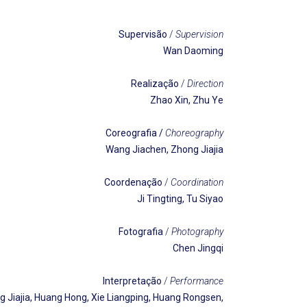
Supervisão
/
Supervisio
n
Wan Daoming
Realização
/
Direction
Zhao Xin, Zhu Ye
Coreografia
/
Choreography
Wang Jiachen, Zhong Jiajia
Coordenação
/
Coordination
Ji Tingting, Tu Siyao
Fotografia
/
Photography
Chen Jingqi
Interpretação
/
Performance
 Jiajia, Huang Hong, Xie Liangping, Huang Rongsen,