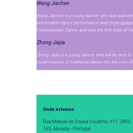
Wang Jiachen
Wang Jiachen is a young dancer who was admitted t
and modern dance performance and choreography t
Contemporary Dance, and won the first prize of the
Zhong Jiajia
Zhong Jiajia is a young dancer who will be sent to 
modernization of traditional dance into the core 
Onde estamos:
Rua Manuel de Sousa Coutinho, n11, 2800-
163, Almada - Portugal