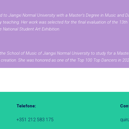
o Jiangxi Normal University with a Master’s Degree in Music and Danc
eaching. Her work was selected for the final evaluation of the 13t
 National Student Art Exhibition.
the School of Music of Jiangxi Normal University to study for a Master 
of creation. She was honored as one of the Top 100 Top Dancers in 202
Telefone:
Cont
+351 212 583 175
qui