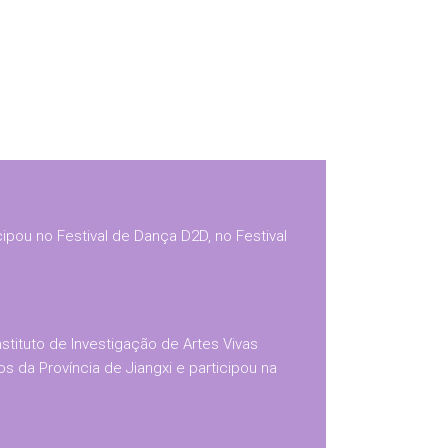
pou no Festival de Dança D2D, no Festival
tituto de Investigação de Artes Vivas
 da Província de Jiangxi e participou na