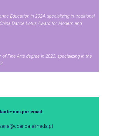
e Education in 2024, specializing in traditional
h China Dance Lotus Award for Modern and
of Fine Arts degree in 2023, specializing in the
2.
acte-nos por email:
nzena@cdanca-almada.pt