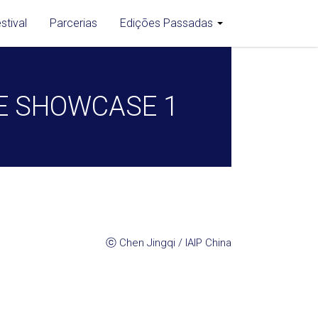
stival
Parcerias
Edições Passadas
CE SHOWCASE 1
ⓒ Chen Jingqi / IAIP China