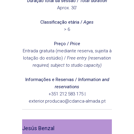
Duração total da sessão /
Total duration
Aprox. 30’
Classificação etária /
Ages
> 6
Preço /
Price
Entrada gratuita (mediante reserva, sujeita à
lotação do estúdio) /
Free entry (reservation
required, subject to studio capacity)
Informações
e Reservas
/
Information
and
reservations
+351 212 583 175 |
exterior.producao@cdanca-almada.pt
Jesús Benzal