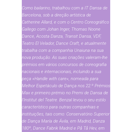
Como bailarino, trabalhou com a IT Dansa de
Barcelona, sob a direção artística de
Catherine Allard, e com o Centro Coreográfico
Gallego com Johan Inger, Thomas Noone
Dance, Acosta Danza, Transit Dansa, VDF,
Teatro El Velador, Dance Craft, e atualmente
trabalha com a companhia Unaiuna na sua
nova produção. As suas criações valeram-lhe
prémios em vários concursos de coreografia
nacionais e internacionais, incluindo a sua
peça «Handle with care», nomeada para
Melhor Espetáculo de Dança nos 22.º Prémios
Max e primeiro prémio no Premi de Dansa de
l’Institut del Teatre. Benzal levou o seu estilo
característico para outras companhias e
instituições, tais como: Conservatório Superior
de Dança María de Ávila, em Madrid, Danza
180º, Dance Fabrik Madrid e På Tå Hev, em