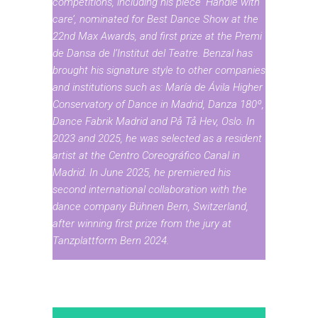
competitions, including his piece ‘Handle with
care’, nominated for Best Dance Show at the
22nd Max Awards, and first prize at the Premi
de Dansa de l’Institut del Teatre. Benzal has
brought his signature style to other companies
and institutions such as: María de Ávila Higher
Conservatory of Dance in Madrid, Danza 180º,
Dance Fabrik Madrid and På Tå Hev, Oslo. In
2023 and 2025, he was selected as a resident
artist at the Centro Coreográfico Canal in
Madrid. In June 2025, he premiered his
second international collaboration with the
dance company Bühnen Bern, Switzerland,
after winning first prize from the jury at
Tanzplattform Bern 2024.