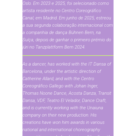
Oslo. Em 2023 e 2025, foi selecionado como
artista residente no Centro Coreográfico
Canal, em Madrid. Em junho de 2025, estreou
a sua segunda colaboração internacional com
a companhia de dança Bühnen Bern, na
Suíça, depois de ganhar o primeiro prémio do
júri no Tanzplattform Bern 2024.
As a dancer, has worked with the IT Dansa of
Barcelona, under the artistic direction of
Catherine Allard, and with the Centro
Coreográfico Gallego with Johan Inger,
Thomas Noone Dance, Acosta Danza, Transit
Dansa, VDF, Teatro El Velador, Dance Craft,
and is currently working with the Unaiuna
company on their new production. His
creations have won him awards in various
national and international choreography