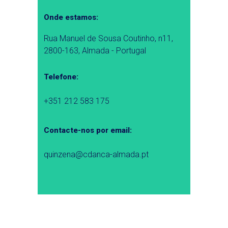
Onde estamos:
Rua Manuel de Sousa Coutinho, n11,
2800-163, Almada - Portugal
Telefone:
+351 212 583 175
Contacte-nos por email:
quinzena@cdanca-almada.pt