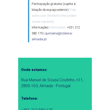
Participação gratuita (sujeita à
lotação do espaço exterior)
/Free
admission (limited to the outdoor
space capacity)
Informações
/Information:
+351 212
583 175 |
quinzena@cdanca-
almada.pt
Onde estamos:
Rua Manuel de Sousa Coutinho, n11,
2800-163, Almada - Portugal
Telefone: