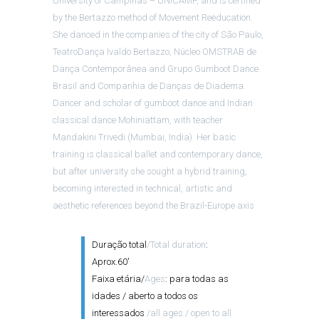
University of Campinas – UNICAMP, and is certified
by the Bertazzo method of Movement Reeducation.
She danced in the companies of the city of São Paulo,
TeatroDança Ivaldo Bertazzo, Núcleo OMSTRAB de
Dança Contemporânea and Grupo Gumboot Dance
Brasil and Companhia de Danças de Diadema.
Dancer and scholar of gumboot dance and Indian
classical dance Mohiniattam, with teacher
Mandakini Trivedi (Mumbai, India). Her basic
training is classical ballet and contemporary dance,
but after university she sought a hybrid training,
becoming interested in technical, artistic and
aesthetic references beyond the Brazil-Europe axis
Duração total
/Total duration
:
Aprox.60′
Faixa etária/
Ages
: para todas as
idades / aberto a todos os
interessados
/all ages / open to all