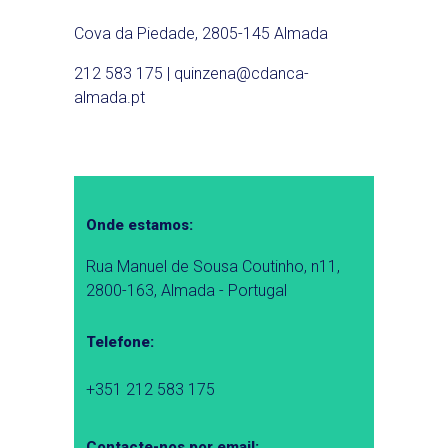
Cova da Piedade, 2805-145 Almada
212 583 175 | quinzena@cdanca-
almada.pt
Onde estamos:
Rua Manuel de Sousa Coutinho, n11,
2800-163, Almada - Portugal
Telefone:
+351 212 583 175
Contacte-nos por email: