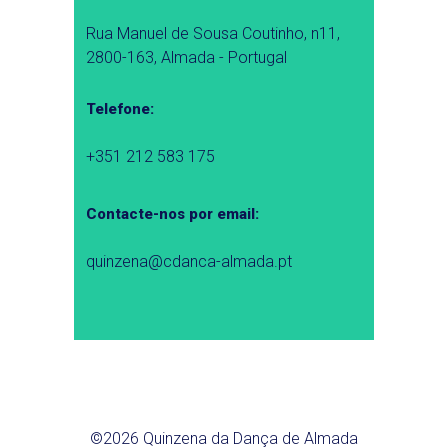
Rua Manuel de Sousa Coutinho, n11,
2800-163, Almada - Portugal
Telefone:
+351 212 583 175
Contacte-nos por email:
quinzena@cdanca-almada.pt
©2026 Quinzena da Dança de Almada