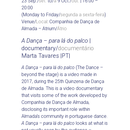
23 Sep./
set.
to/
a
9 Oct./
out.
| 16:00 –
20:00
(Monday to Friday/
segunda a sexta-feira
)
Venue/
Local
: Companhia de Dança de
Almada – Atrium/
Átrio
A Dança – para lá do palco
|
documentary/
documentário
Marta Tavares |PT|
A Dança – para lá do palco
(The Dance –
beyond the stage) is a video made in
2017, during the 25th Quinzena de Dança
de Almada. This is a video documentary
that visits some of the work developed by
Companhia de Dança de Almada,
disclosing its important role within
Almada’s community in portuguese dance.
A Dança – para lá do palco
looks at what is