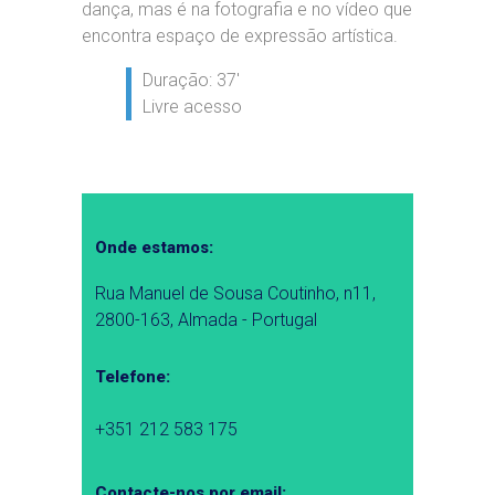
dança, mas é na fotografia e no vídeo que
encontra espaço de expressão artística.
Duração: 37′
Livre acesso
Onde estamos:
Rua Manuel de Sousa Coutinho, n11,
2800-163, Almada - Portugal
Telefone:
+351 212 583 175
Contacte-nos por email: