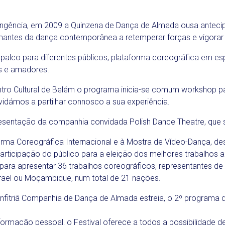
angência, em 2009 a Quinzena de Dança de Almada ousa anteci
mantes da dança contemporânea a retemperar forças e vigorar
 palco para diferentes públicos, plataforma coreográfica em es
s e amadores.
o Cultural de Belém o programa inicia-se comum workshop par
vidámos a partilhar connosco a sua experiência.
presentação da companhia convidada Polish Dance Theatre, que s
forma Coreográfica Internacional e à Mostra de Vídeo-Dança, d
articipação do público para a eleição dos melhores trabalhos
ara apresentar 36 trabalhos coreográficos, representantes de 
Israel ou Moçambique, num total de 21 nações.
nfitriã Companhia de Dança de Almada estreia, o 2º programa
formação pessoal, o Festival oferece a todos a possibilidade 