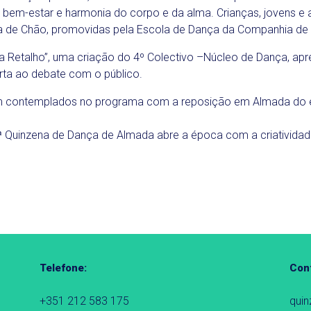
e bem-estar e harmonia do corpo e da alma. Crianças, jovens e 
ra de Chão, promovidas pela Escola de Dança da Companhia de
a a Retalho”, uma criação do 4º Colectivo –Núcleo de Dança, ap
rta ao debate com o público.
 contemplados no programa com a reposição em Almada do espe
 Quinzena de Dança de Almada abre a época com a criatividade e
Telefone:
Cont
+351 212 583 175
qui