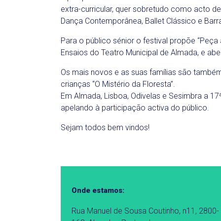
extra-curricular, quer sobretudo como acto d
Dança Contemporânea, Ballet Clássico e Bar
Para o público sénior o festival propõe “Peç
Ensaios do Teatro Municipal de Almada, e abe
Os mais novos e as suas famílias são também
crianças “O Mistério da Floresta”.
Em Almada, Lisboa, Odivelas e Sesimbra a 17ª
apelando à participação activa do público.
Sejam todos bem vindos!
Onde estamos:
Rua Manuel de Sousa Coutinho, n11, 2800-