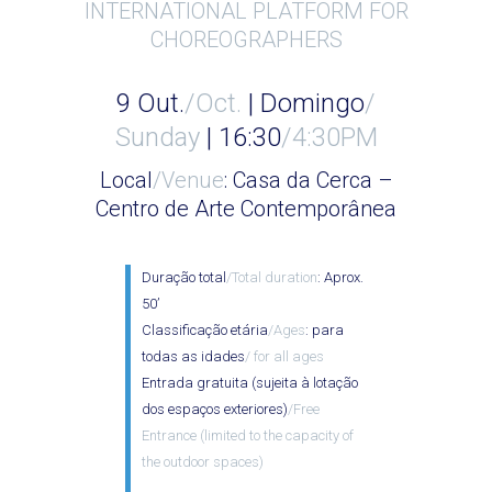
INTERNATIONAL PLATFORM FOR
CHOREOGRAPHERS
9 Out.
/Oct.
| Domingo
/
Sunday
| 16:30
/4:30PM
Local
/Venue
: Casa da Cerca –
Centro de Arte Contemporânea
Duração total
/Total duration
: Aprox.
50’
Classificação etária
/Ages
: para
todas as idades
/ for all ages
Entrada gratuita (sujeita à lotação
dos espaços exteriores)
/Free
Entrance (limited to the capacity of
the outdoor spaces)