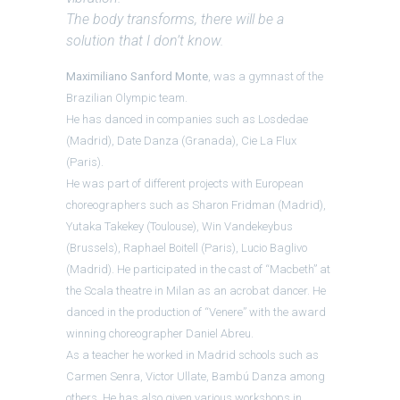
The body transforms, there will be a
solution that I don’t know.
Maximiliano Sanford Monte
, was a gymnast of the
Brazilian Olympic team.
He has danced in companies such as Losdedae
(Madrid), Date Danza (Granada), Cie La Flux
(Paris).
He was part of different projects with European
choreographers such as Sharon Fridman (Madrid),
Yutaka Takekey (Toulouse), Win Vandekeybus
(Brussels), Raphael Boitell (Paris), Lucio Baglivo
(Madrid). He participated in the cast of “Macbeth” at
the Scala theatre in Milan as an acrobat dancer. He
danced in the production of “Venere” with the award
winning choreographer Daniel Abreu.
As a teacher he worked in Madrid schools such as
Carmen Senra, Victor Ullate, Bambú Danza among
others. He has also given various workshops in