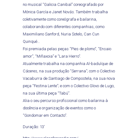
no musical “Galicia Canibal” coreografado por
Mónica García e Janet Novás. Também trabalha
coletivamente como coreógrafa e bailarina,
colaborando com diferentes companhias, como
Maximiliano Sanford, Nuria Sotelo, Can Cun
Quinqué…
Foi premiada pelas peças “Pies de plomo”, “Ensaio
amor”, “Miñaxoia” e “Lara Hierro”.
Atualmente trabalha na companhia Al-badulque de
Cáceres, na sua produção “Serrana”; com o Colectivo
Vacaburra de Santiago de Compostela, na sua nova
peça “Festina Lente”; e com o Colectivo Glovo de Lugo,
na sua última peça “Tabú”.
Alia o seu percurso profissional como bailarina à
docência e organização de eventos como o
“Gondomar em Contacto”.
Duração: 13′