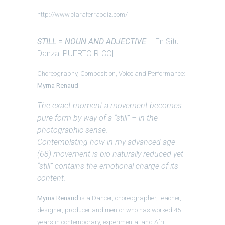
http://www.claraferraodiz.com/
STILL = NOUN AND ADJECTIVE
– En Situ
Danza |PUERTO RICO|
Choreography, Composition, Voice and Performance:
Myrna Renaud
The exact moment a movement becomes
pure form by way of a “still” – in the
photographic sense.
Contemplating how in my advanced age
(68) movement is bio-naturally reduced yet
“still” contains the emotional charge of its
content.
Myrna Renaud
is a Dancer, choreographer, teacher,
designer, producer and mentor who has worked 45
years in contemporary, experimental and Afri-