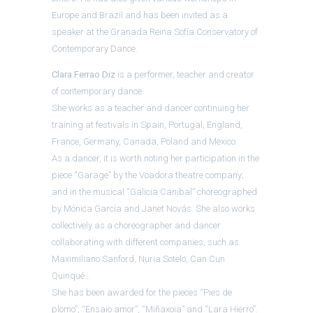
Europe and Brazil and has been invited as a
speaker at the Granada Reina Sofía Conservatory of
Contemporary Dance.
Clara Ferrao Diz
is a performer, teacher and creator
of contemporary dance.
She works as a teacher and dancer continuing her
training at festivals in Spain, Portugal, England,
France, Germany, Canada, Poland and Mexico.
As a dancer, it is worth noting her participation in the
piece “Garage” by the Voadora theatre company;
and in the musical “Galicia Canibal” choreographed
by Mónica García and Janet Novás. She also works
collectively as a choreographer and dancer
collaborating with different companies, such as
Maximiliano Sanford, Nuria Sotelo, Can Cun
Quinqué…
She has been awarded for the pieces “Pies de
plomo”, “Ensaio amor”, “Miñaxoia” and “Lara Hierro”.