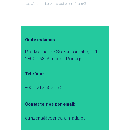
https://ensitudanza.wixsite.com/num-3
Onde estamos:
Rua Manuel de Sousa Coutinho, n11,
2800-163, Almada - Portugal
Telefone:
+351 212 583 175
Contacte-nos por email:
quinzena@cdanca-almada.pt