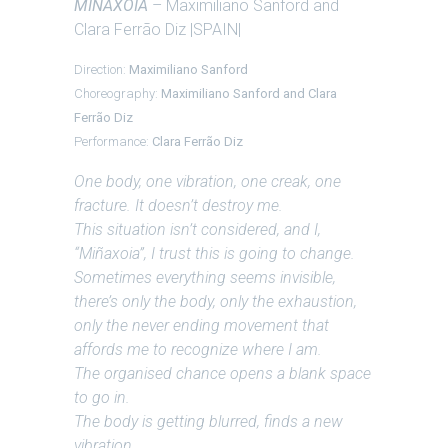
MIÑAXOIA
– Maximiliano Sanford and
Clara Ferrão Diz |SPAIN|
Direction:
Maximiliano Sanford
Choreography:
Maximiliano Sanford and Clara
Ferrão Diz
Performance:
Clara Ferrão Diz
One body, one vibration, one creak, one
fracture. It doesn’t destroy me.
This situation isn’t considered, and I,
“Miñaxoia”, I trust this is going to change.
Sometimes everything seems invisible,
there’s only the body, only the exhaustion,
only the never ending movement that
affords me to recognize where I am.
The organised chance opens a blank space
to go in.
The body is getting blurred, finds a new
vibration.