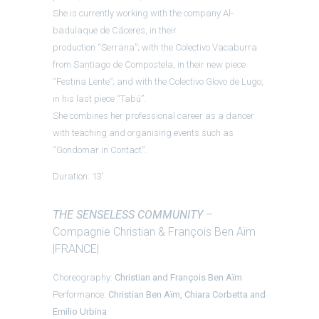
She is currently working with the company Al-
badulaque de Cáceres, in their
production “Serrana”; with the Colectivo Vacaburra
from Santiago de Compostela, in their new piece
“Festina Lente”; and with the Colectivo Glovo de Lugo,
in his last piece “Tabú”.
She combines her professional career as a dancer
with teaching and organising events such as
“Gondomar in Contact”.
Duration: 13′
THE SENSELESS COMMUNITY
–
Compagnie Christian & François Ben Aïm
|FRANCE|
Choreography:
Christian and François Ben Aïm
Performance:
Christian Ben Aïm, Chiara Corbetta and
Emilio Urbina