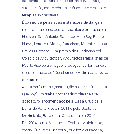
caribenha; trabalha em performance/instalação
site-specific, teatro pós-dramático, screendance e
terapias expressivas.
É conhecida pelas suas instalações de dança em
montras que concebeu, apresentou e produziu em
Houston, San Antonio, Santurce, Hato Rey, Puerto
Nuevo, Londres, Mainz, Barcelona, Miami e Lisboa.
Em 2008, recebeu um prémio da Fundación del
Colegio de Arquitectos y Arquitectos Paisajistas de
Puerto Rico pela criação, produção, performance e
documentação de “Cuestión de 7 – Gira de artevivo
santurcina”.
A sua performance/instalação nocturna “La Casa
Que Soy”, um trabalho transdisciplinar e site-
specific, foi encomendado pela Casa Cruz de la
Luna, de Porto Rico em 2011 e pela Gestalt en
Movimiento, Barcelona, Catalunha em 2014.
Em 2014, com o Vueltabajo Teatro e Matotumba,
cocriou “La Red Curadora”, que fez a curadoria,