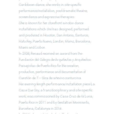
Caribbean dance; she works in site-specific
performance/installation, postdramatic theatre,
screendance and expressive therapies.
She is known for her storefront window dance
installations which she has designed, performed
and produced in Houston, San Antonio, Santurce,
Hato Rey, Puerto Nuevo, London, Mainz, Barcelona,
Miami and Lisbon.
In 2008, Renaud received an award from the
Fundación del Colegio de Arquitectos y Arquitectos
Paisajistas de Puerto Rico for the creation,
production, performance and documentation of
Cuestión de 7 – Gira de artevivo santurcina.
Her evening-length performance/installation piece La
Casa Que Soy, a transdisciplinary and site-specific
work, was commissioned by Casa Cruz de la Luna,
Puerto Rico in 2011 and by Gestalt en Movimiento,
Barcelona, Catalunya in 2014.