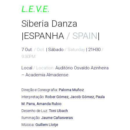
L.E.V.E.
Siberia Danza
|ESPANHA
/ SPAIN
|
7 Out.
/ Oct.
| Sábado
/ Saturday
| 21H30
/
9:30PM
Local
/ Location:
Auditório Osvaldo Azinheira
– Academia Almadense
Direção e Coreografia:
Paloma Muñoz
Interpretação:
Rober Gómez, Jacob Gómez, Paula
M. Parra, Amanda Rubio
Desenho de Luz:
Toni Ubach
Iluminação:
Jaume Cañasveras
Música:
Guillem Llotje