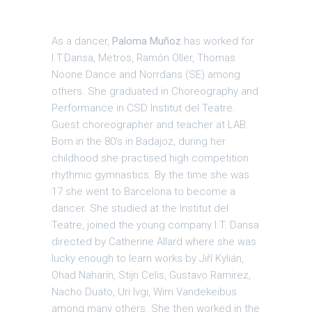
As a dancer,
Paloma Muñoz
has worked for
I.T.Dansa, Metros, Ramón Oller, Thomas
Noone Dance and Norrdans (SE) among
others. She graduated in Choreography and
Performance in CSD Institut del Teatre.
Guest choreographer and teacher at LAB.
Born in the 80’s in Badajoz, during her
childhood she practised high competition
rhythmic gymnastics. By the time she was
17 she went to Barcelona to become a
dancer. She studied at the Institut del
Teatre, joined the young company I.T. Dansa
directed by Catherine Allard where she was
lucky enough to learn works by Jiří Kylián,
Ohad Naharín, Stijn Celis, Gustavo Ramirez,
Nacho Duato, Uri Ivgi, Wim Vandekeibus
among many others. She then worked in the