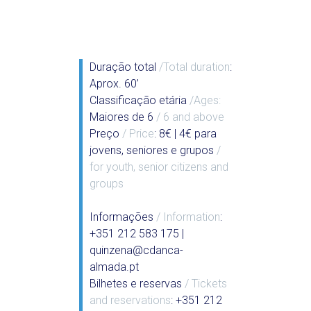
Duração total
/Total duration
:
Aprox. 60’
Classificação etária
/Ages:
Maiores de 6
/ 6 and above
Preço
/ Price
: 8€ | 4€ para
jovens, seniores e grupos
/
for youth, senior citizens and
groups
Informações
/ Information
:
+351 212 583 175 |
quinzena@cdanca-
almada.pt
Bilhetes e reservas
/ Tickets
and reservations
: +351 212