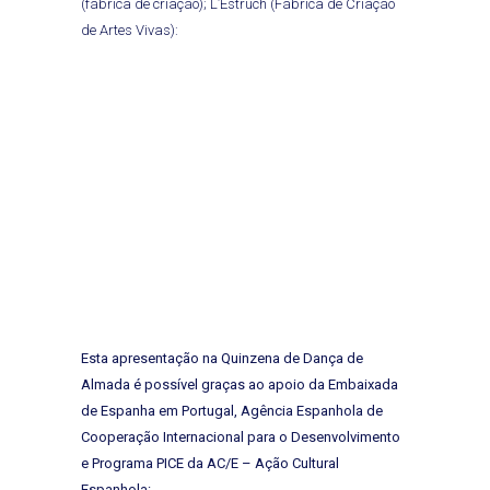
(fábrica de criação); L’Estruch (Fábrica de Criação
de Artes Vivas):
Esta apresentação na Quinzena de Dança de
Almada é possível graças ao apoio da Embaixada
de Espanha em Portugal, Agência Espanhola de
Cooperação Internacional para o Desenvolvimento
e Programa PICE da AC/E – Ação Cultural
Espanhola: