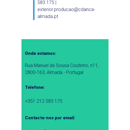
583 175 |
exterior.producao@cdanca-
almada.pt
Onde estamos:
Rua Manuel de Sousa Coutinho, n11,
2800-163, Almada - Portugal
Telefone:
+351 212 583 175
Contacte-nos por email: