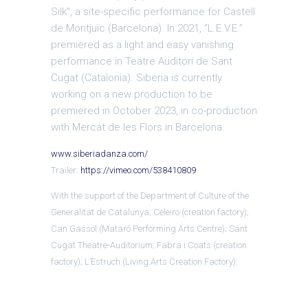
Silk”, a site-specific performance for Castell
de Montjuïc (Barcelona). In 2021, “L.E.V.E.”
premiered as a light and easy vanishing
performance in Teatre Auditori de Sant
Cugat (Catalonia). Siberia is currently
working on a new production to be
premiered in October 2023, in co-production
with Mercat de les Flors in Barcelona.
www.siberiadanza.com/
Trailer:
https://vimeo.com/538410809
With the support of the Department of Culture of the
Generalitat de Catalunya; Celeiro (creation factory);
Can Gassol (Mataró Performing Arts Centre); Sant
Cugat Theatre-Auditorium; Fabra i Coats (creation
factory); L’Estruch (Living Arts Creation Factory):