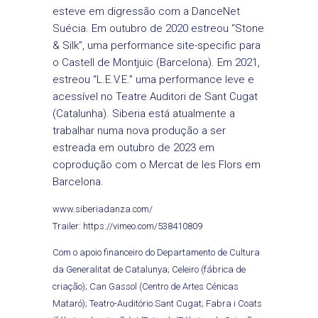
esteve em digressão com a DanceNet
Suécia. Em outubro de 2020 estreou “Stone
& Silk”, uma performance site-specific para
o Castell de Montjuïc (Barcelona). Em 2021,
estreou “L.E.V.E.” uma performance leve e
acessível no Teatre Auditori de Sant Cugat
(Catalunha). Siberia está atualmente a
trabalhar numa nova produção a ser
estreada em outubro de 2023 em
coprodução com o Mercat de les Flors em
Barcelona.
www.siberiadanza.com/
Trailer:
https://vimeo.com/538410809
Com o apoio financeiro do Departamento de Cultura
da Generalitat de Catalunya; Celeiro (fábrica de
criação); Can Gassol (Centro de Artes Cénicas
Mataró); Teatro-Auditório Sant Cugat; Fabra i Coats