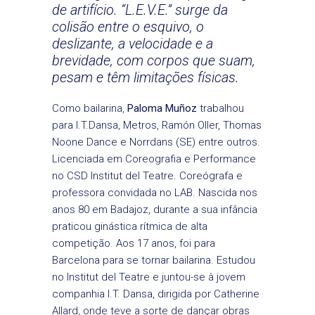
de artifício. “L.E.V.E.” surge da
colisão entre o esquivo, o
deslizante, a velocidade e a
brevidade, com corpos que suam,
pesam e têm limitações físicas.
Como bailarina,
Paloma Muñoz
trabalhou
para I.T.Dansa, Metros, Ramón Oller, Thomas
Noone Dance e Norrdans (SE) entre outros.
Licenciada em Coreografia e Performance
no CSD Institut del Teatre. Coreógrafa e
professora convidada no LAB. Nascida nos
anos 80 em Badajoz, durante a sua infância
praticou ginástica rítmica de alta
competição. Aos 17 anos, foi para
Barcelona para se tornar bailarina. Estudou
no Institut del Teatre e juntou-se à jovem
companhia I.T. Dansa, dirigida por Catherine
Allard, onde teve a sorte de dançar obras