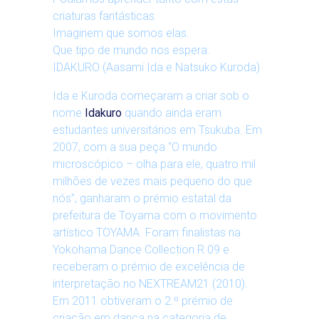
criaturas fantásticas.
Imaginem que somos elas.
Que tipo de mundo nos espera.
IDAKURO (Aasami Ida e Natsuko Kuroda)
Ida e Kuroda começaram a criar sob o
nome
Idakuro
quando ainda eram
estudantes universitários em Tsukuba. Em
2007, com a sua peça “O mundo
microscópico – olha para ele, quatro mil
milhões de vezes mais pequeno do que
nós”, ganharam o prémio estatal da
prefeitura de Toyama com o movimento
artístico TOYAMA. Foram finalistas na
Yokohama Dance Collection R 09 e
receberam o prémio de excelência de
interpretação no NEXTREAM21 (2010).
Em 2011 obtiveram o 2.º prémio de
criação em dança na categoria de