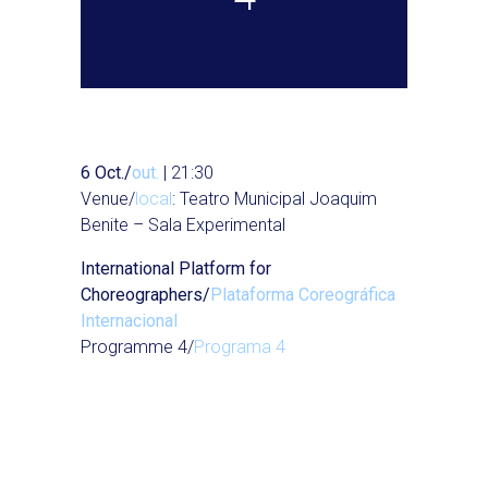
6 Oct./
out.
| 21:30
Venue/
local
: Teatro Municipal Joaquim
Benite – Sala Experimental
International Platform for
Choreographers/
Plataforma Coreográfica
Internacional
Programme 4/
Programa 4