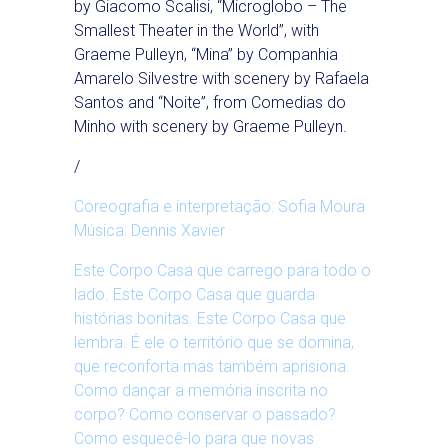
by Giacomo Scalisi, “Microglobo – The
Smallest Theater in the World”, with
Graeme Pulleyn, “Mina” by Companhia
Amarelo Silvestre with scenery by Rafaela
Santos and “Noite”, from Comedias do
Minho with scenery by Graeme Pulleyn.
/
Coreografia e interpretação: Sofia Moura
Música: Dennis Xavier
Este Corpo Casa que carrego para todo o
lado. Este Corpo Casa que guarda
histórias bonitas. Este Corpo Casa que
lembra. É ele o território que se domina,
que reconforta mas também aprisiona.
Como dançar a memória inscrita no
corpo? Como conservar o passado?
Como esquecê-lo para que novas