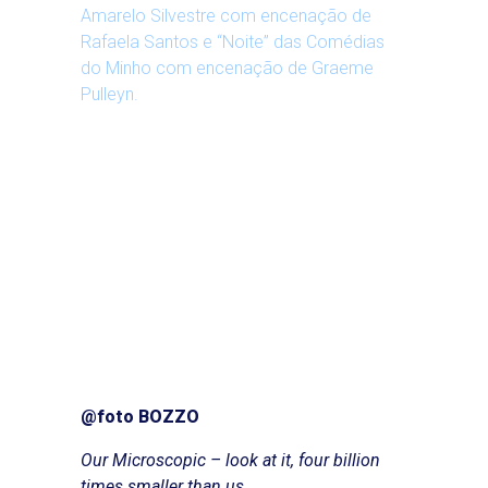
Amarelo Silvestre com encenação de
Rafaela Santos e “Noite” das Comédias
do Minho com encenação de Graeme
Pulleyn.
@foto BOZZO
Our Microscopic – look at it, four billion
times smaller than us