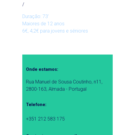
/
Duração: 73’
Maiores de 12 anos
6€, 4,2€ para jovens e séniores
Onde estamos:
Rua Manuel de Sousa Coutinho, n11,
2800-163, Almada - Portugal
Telefone:
+351 212 583 175