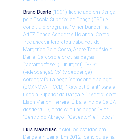
Bruno Duarte
(1991), licenciado em Dança,
pela Escola Superior de Dança (ESD) e
concluiu o programa “Minor Dancer” na
ArtEZ Dance Academy, Holanda. Como
freelancer, interpretou trabalhos de
Margarida Belo Costa, André Teodósio e
Daniel Cardoso e criou as peças
“Metamorfose” (Culturgest), “P48”
(videodança), “.5” (videodança);
coreografou a peça “someone else ago”
(BOXNOVA – CCB), “Raw but Silent” para a
Escola Superior de Dança e “L’Veltro” com
Elson Marlon Ferreira. É bailarino da Ca.DA
desde 2013, onde criou as peças “Riot”,
“Dentro do Abraço”, “Gaveston” e “Fobos”.
LuÍs Malaquias
iniciou os estudos em
Dança em Leiria. Em 2012 licenciou-se na