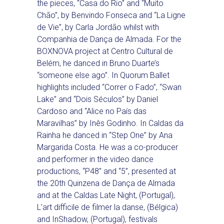
the pieces, “Casa do Rio” and “Muito
Chão”, by Benvindo Fonseca and “La Ligne
de Vie”, by Carla Jordão whilst with
Companhia de Dança de Almada. For the
BOXNOVA project at Centro Cultural de
Belém, he danced in Bruno Duarte’s
“someone else ago”. In Quorum Ballet
highlights included “Correr o Fado”, “Swan
Lake” and “Dois Séculos” by Daniel
Cardoso and “Alice no País das
Maravilhas” by Inês Godinho. In Caldas da
Rainha he danced in “Step One” by Ana
Margarida Costa. He was a co-producer
and performer in the video dance
productions, “P48” and “5”, presented at
the 20th Quinzena de Dança de Almada
and at the Caldas Late Night, (Portugal),
L’art difficile de filmer la danse, (Bélgica)
and InShadow, (Portugal), festivals