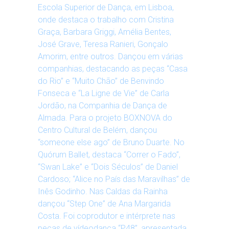
Escola Superior de Dança, em Lisboa,
onde destaca o trabalho com Cristina
Graça, Barbara Griggi, Amélia Bentes,
José Grave, Teresa Ranieri, Gonçalo
Amorim, entre outros. Dançou em várias
companhias, destacando as peças “Casa
do Rio” e “Muito Chão” de Benvindo
Fonseca e “La Ligne de Vie” de Carla
Jordão, na Companhia de Dança de
Almada. Para o projeto BOXNOVA do
Centro Cultural de Belém, dançou
“someone else ago” de Bruno Duarte. No
Quórum Ballet, destaca “Correr o Fado”,
“Swan Lake” e “Dois Séculos” de Daniel
Cardoso; “Alice no País das Maravilhas” de
Inês Godinho. Nas Caldas da Rainha
dançou “Step One” de Ana Margarida
Costa. Foi coprodutor e intérprete nas
peças de vídeodança “P48”, apresentada