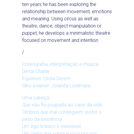
ten years he has been exploring the
relationship between movement, emotions
and meaning. Using circus as well as
theatre, dance, object manipulation or
puppet, he develops a minimalistic theatre
focused on movement and intention.
/
Coreografia, interpretação e música:
Denat Charlie
Figurinos: Cinzia Derom
Olho exterior: Jolanda Loellmann
Uma cabeça,
Que não foi poupada ao caos da vida.
Ombros que mal conseguem suster o
peso da existência.
Um ego tirânico e insensível.
Um vento que sopra e roça por nós,