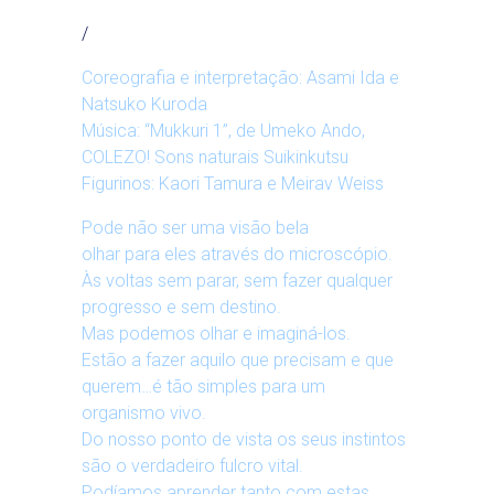
/
Coreografia e interpretação: Asami Ida e
Natsuko Kuroda
Música: “Mukkuri 1”, de Umeko Ando,
COLEZO! Sons naturais Suikinkutsu
Figurinos: Kaori Tamura e Meirav Weiss
Pode não ser uma visão bela
olhar para eles através do microscópio.
Às voltas sem parar, sem fazer qualquer
progresso e sem destino.
Mas podemos olhar e imaginá-los.
Estão a fazer aquilo que precisam e que
querem…é tão simples para um
organismo vivo.
Do nosso ponto de vista os seus instintos
são o verdadeiro fulcro vital.
Podíamos aprender tanto com estas