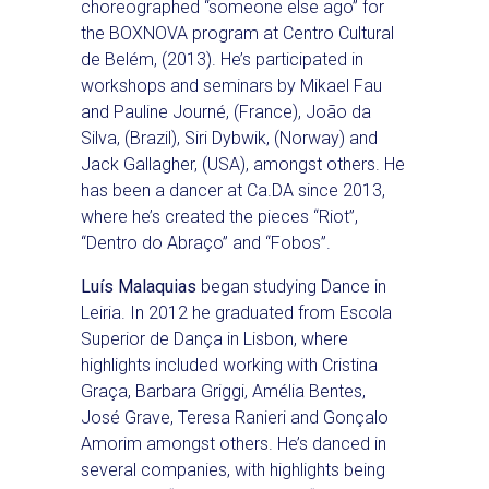
choreographed “someone else ago” for
the BOXNOVA program at Centro Cultural
de Belém, (2013). He’s participated in
workshops and seminars by Mikael Fau
and Pauline Journé, (France), João da
Silva, (Brazil), Siri Dybwik, (Norway) and
Jack Gallagher, (USA), amongst others. He
has been a dancer at Ca.DA since 2013,
where he’s created the pieces “Riot”,
“Dentro do Abraço” and “Fobos”.
Luís Malaquias
began studying Dance in
Leiria. In 2012 he graduated from Escola
Superior de Dança in Lisbon, where
highlights included working with Cristina
Graça, Barbara Griggi, Amélia Bentes,
José Grave, Teresa Ranieri and Gonçalo
Amorim amongst others. He’s danced in
several companies, with highlights being