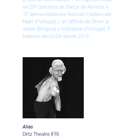
na 20ª Quinzena de Dança de Almada, e
“5” apresentada nos festivais Caldas Late
Night (Portugal), L’art difficile de filmer la
danse (Bélgica) e InShadow (Portugal). É
bailarino da Ca.DA desde 2013.
Alias
Dírtz Theatre |FR|